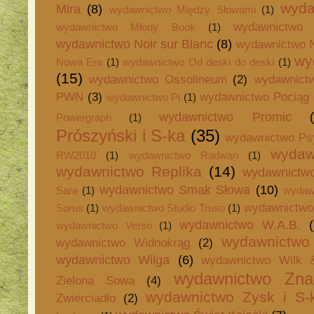
wyda
Mira
(8)
wydawnictwo Między Słowami
(1)
wydawnictwo 
wydawnictwo Młody Book
(1)
wydawnictwo Noir sur Blanc
(8)
wydawnictwo 
wy
Nowa Era
(1)
wydawnictwo Od deski do deski
(1)
(15)
wydawnictwo Ossolineum
(2)
wydawnict
PWN
(3)
wydawnictwo Pociąg 
wydawnictwo Pi
(1)
wydawnictwo Promic
Powergraph
(1)
Prószyński i S-ka
(35)
wydawnictwo Ps
wydaw
RW2010
(1)
wydawnictwo Radwan
(1)
wydawnictwo Replika
(14)
wydawnict
wydawnictwo Smak Słowa
(10)
Sara
(1)
wydaw
wydawnictwo 
Sorus
(1)
wydawnictwo Studio Truso
(1)
wydawnictwo W.A.B.
wydawnictwo Verso
(1)
wydawnictwo 
wydawnictwo Widnokrąg
(2)
wydawnictwo Wilga
(6)
wydawnictwo Wilk 
wydawnictwo Zna
Zielona Sowa
(4)
wydawnictwo Zysk i S-
Zwierciadło
(2)