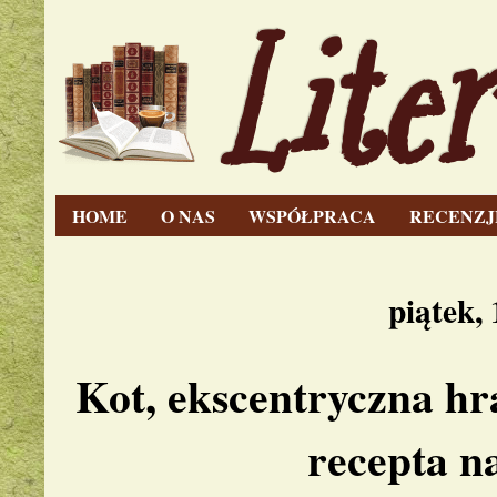
Lite
HOME
O NAS
WSPÓŁPRACA
RECENZJ
piątek, 
Kot, ekscentryczna hra
recepta n