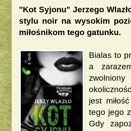
"Kot Syjonu" Jerzego Wlazł
stylu noir na wysokim poz
miłośnikom tego gatunku.
Bialas to p
a zarazem
zwolniony
okolicznoś
jest miłoś
tego jego z
Gdy zapoz