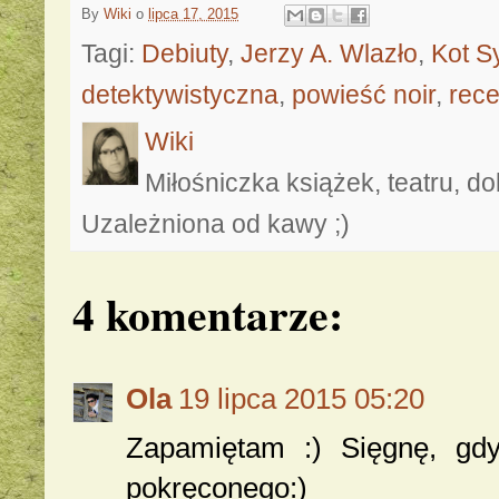
By
Wiki
o
lipca 17, 2015
Tagi:
Debiuty
,
Jerzy A. Wlazło
,
Kot S
detektywistyczna
,
powieść noir
,
rece
Wiki
Miłośniczka książek, teatru, do
Uzależniona od kawy ;)
4 komentarze:
Ola
19 lipca 2015 05:20
Zapamiętam :) Sięgnę, gd
pokręconego:)