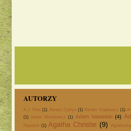
AUTORZY
A.J. Finn
(1)
Abram Cytryn
(1)
Abram Koplowicz
(1)
A
Ad
Adam Nasielski
(4)
(1)
Adam Mickiewicz
(1)
Agatha Christie
(9)
Passent
(1)
Agnieszka