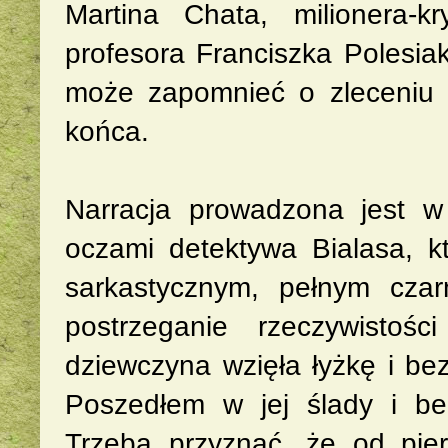
Martina Chata, milionera-k
profesora Franciszka Polesia
może zapomnieć o zleceniu 
końca.
Narracja prowadzona jest w
oczami detektywa Bialasa, kt
sarkastycznym, pełnym czar
postrzeganie rzeczywistoś
dziewczyna wzięła łyżkę i be
Poszedłem w jej ślady i be
Trzeba przyznać, że od pier