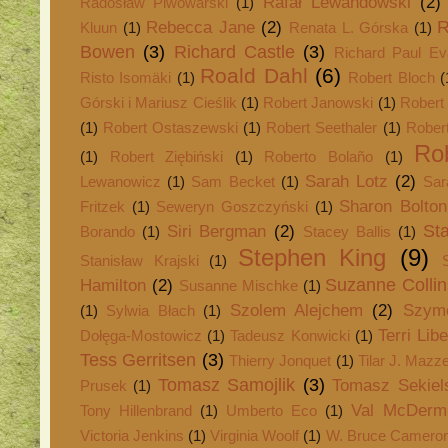
Rafał Lewandowski
(2)
Radosław Piwowarski
(1)
R
Rebecca Jane
(2)
Kluun
(1)
Renata L. Górska
(1)
Bowen
(3)
Richard Castle
(3)
Richard Paul Ev
Roald Dahl
(6)
Risto Isomäki
(1)
Robert Bloch
(
Górski i Mariusz Cieślik
(1)
Robert Janowski
(1)
Robert
(1)
Robert Ostaszewski
(1)
Robert Seethaler
(1)
Rober
Ro
(1)
Robert Ziębiński
(1)
Roberto Bolaño
(1)
Sarah Lotz
(2)
Lewanowicz
(1)
Sam Becket
(1)
Sar
Sharon Bolton
Fritzek
(1)
Seweryn Goszczyński
(1)
St
Siri Bergman
(2)
Borando
(1)
Stacey Ballis
(1)
Stephen King
(9)
Stanisław Krajski
(1)
Suzanne Collin
Hamilton
(2)
Susanne Mischke
(1)
Szolem Alejchem
(2)
Szym
(1)
Sylwia Błach
(1)
Terri Lib
Dołęga-Mostowicz
(1)
Tadeusz Konwicki
(1)
Tess Gerritsen
(3)
Thierry Jonquet
(1)
Tilar J. Mazz
Tomasz Samojlik
(3)
Tomasz Sekiel
Prusek
(1)
Val McDerm
Tony Hillenbrand
(1)
Umberto Eco
(1)
Victoria Jenkins
(1)
Virginia Woolf
(1)
W. Bruce Camero