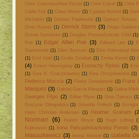
Chris Columbus/Ned Vizzini
(1)
Chris Culver
(1)
Chris 
Claire Faÿ
(1)
Claus Meyer
(1)
Cyprian Norwid
(1)
Dari
Michalski
(1)
Dariusz Pawłowski
(1)
Dariusz Rekosz
Derrick Storm
(3)
Dean Koontz
(1)
Diego Galdino
Dorota Sumińska
(1)
Douglas Preston/Lincoln Child
(1)
Edgar Allan Poe
(3)
Poe
(1)
Edward Lee
(1)
E
Giamometti
(1)
Ellen Byerrum
(1)
Else Holmelund Mina
(1)
Emil Hakl
(1)
Emilia Dziubak
(1)
Emilia Kiereś
(1)
E
(4)
Eustachy Rylski
(2)
Ernest Hemingway
(1)
Eva
(1)
Ewa K. Czaczkowska
(1)
Ewa Orczykowska
(1)
Federico Moccia
(2)
Franz 
Fiodor Dostojewski
(1)
Marquez
(3)
Gabriel García Márquez
(1)
Galina Mikl
Georges Flipo
(2)
Gillian Flynn
(1)
Gina Damico
(1
Grażyna Obrąpalska
(1)
Griselda Pollock
(1)
Grzegorz
Heather Graham
(2
Hans Christian Andersen
(1)
Norman
(6)
Hubert Meyer
(1)
Hugh Lofting
(
Ilona Felicjańska/Aneta Pondo
(2)
Kulikowski
(1)
Matuszkiewicz
(3)
Izabella D
Iwona Menzel
(1)