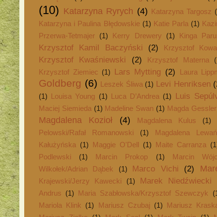
(10)
Katarzyna Ryrych
(4)
Katarzyna Targosz
Katarzyna i Paulina Błędowskie
(1)
Katie Parla
(1)
Kazi
Przerwa-Tetmajer
(1)
Kerry Drewery
(1)
Kinga Paru
Krzysztof Kamil Baczyński
(2)
Krzysztof Kowa
Krzysztof Kwaśniewski
(2)
Krzysztof Materna
Lars Mytting
(2)
Krzysztof Ziemiec
(1)
Laura Lipp
Goldberg
(6)
Levi Henriksen
(
Leszek Śliwa
(1)
Luis Sepúl
(1)
Louisa Young
(1)
Luca D’Andrea
(1)
Maciej Siemieda
(1)
Madeline Swan
(1)
Magda Gessler
Magdalena Kozioł
(4)
Magdalena Kulus
(1)
Pelowski/Rafał Romanowski
(1)
Magdalena Lewań
Kałużyńska
(1)
Maggie O'Dell
(1)
Maite Carranza
(1
Podlewski
(1)
Marcin Prokop
(1)
Marcin Wójc
Mar
Marco Vichi
(2)
Wilkołek/Adrian Dąbek
(1)
Marek Niedźwiecki
Krajewski/Jerzy Kawecki
(1)
Andrus
(1)
Maria Szabłowska/Krzysztof Szewczyk
(
Mariola Klink
(1)
Mariusz Czubaj
(1)
Mariusz Krask