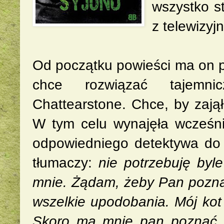
wszystko st
z telewizy
Od początku powieści ma on 
chce rozwiązać tajemni
Chattearstone. Chce, by zajął
W tym celu wynajęła wcześnie
odpowiedniego detektywa do
tłumaczy:
nie potrzebuję byle
mnie. Żądam, żeby Pan poznał
wszelkie upodobania. Mój kot
Skoro ma mnie pan poznać,