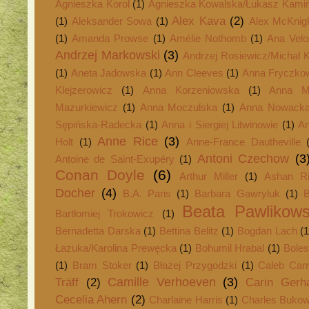
Agnieszka Korol
(1)
Agnieszka Kowalska/Łukasz Kamiń
Alex Kava
(2)
(1)
Aleksander Sowa
(1)
Alex McKnig
(1)
Amanda Prowse
(1)
Amélie Nothomb
(1)
Ana Vel
Andrzej Markowski
(3)
Andrzej Rosiewicz/Michał K
(1)
Aneta Jadowska
(1)
Ann Cleeves
(1)
Anna Fryczko
Klejzerowicz
(1)
Anna Korzeniowska
(1)
Anna Ma
Mazurkiewicz
(1)
Anna Moczulska
(1)
Anna Nowack
Sępińska-Radecka
(1)
Anna i Siergiej Litwinowie
(1)
An
Anne Rice
(3)
Holt
(1)
Anne-France Dautheville
Antoni Czechow
(3
Antoine de Saint-Exupéry
(1)
Conan Doyle
(6)
Arthur Miller
(1)
Ashan R
Docher
(4)
B.A. Paris
(1)
Barbara Gawryluk
(1)
B
Beata Pawlikow
Bartłomiej Trokowicz
(1)
Bernadetta Darska
(1)
Bettina Belitz
(1)
Bogdan Lach
(1
Łazuka/Karolina Prewęcka
(1)
Bohumil Hrabal
(1)
Boles
(1)
Bram Stoker
(1)
Błażej Przygodzki
(1)
Caleb Car
Camille Verhoeven
(3)
Träff
(2)
Carin Gerh
Cecelia Ahern
(2)
Charlaine Harris
(1)
Charles Bukow