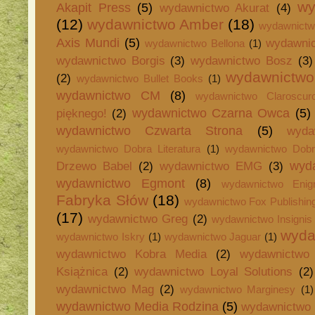
wy
Akapit Press
(5)
wydawnictwo Akurat
(4)
(12)
wydawnictwo Amber
(18)
wydawnictw
Axis Mundi
(5)
wydawnic
wydawnictwo Bellona
(1)
wydawnictwo Borgis
(3)
wydawnictwo Bosz
(3)
wydawnictwo
(2)
wydawnictwo Bullet Books
(1)
wydawnictwo CM
(8)
wydawnictwo Claroscur
wydawnictwo Czarna Owca
(5)
pięknego!
(2)
wydawnictwo Czwarta Strona
(5)
wyda
wydawnictwo Dobra Literatura
(1)
wydawnictwo Dob
wyd
Drzewo Babel
(2)
wydawnictwo EMG
(3)
wydawnictwo Egmont
(8)
wydawnictwo Eni
Fabryka Słów
(18)
wydawnictwo Fox Publishin
(17)
wydawnictwo Greg
(2)
wydawnictwo Insignis
wyda
wydawnictwo Iskry
(1)
wydawnictwo Jaguar
(1)
wydawnictwo Kobra Media
(2)
wydawnictwo 
Książnica
(2)
wydawnictwo Loyal Solutions
(2)
wydawnictwo Mag
(2)
wydawnictwo Marginesy
(1)
wydawnictwo Media Rodzina
(5)
wydawnictwo