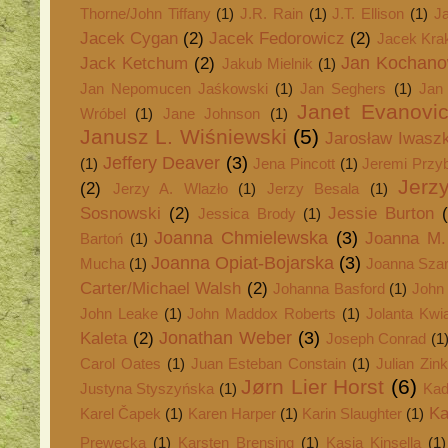
Thorne/John Tiffany
(1)
J.R. Rain
(1)
J.T. Ellison
(1)
J
Jacek Cygan
(2)
Jacek Fedorowicz
(2)
Jacek Kra
Jan Kochano
Jack Ketchum
(2)
Jakub Mielnik
(1)
Jan Nepomucen Jaśkowski
(1)
Jan Seghers
(1)
Jan
Janet Evanovi
Wróbel
(1)
Jane Johnson
(1)
Janusz L. Wiśniewski
(5)
Jarosław Iwasz
Jeffery Deaver
(3)
(1)
Jena Pincott
(1)
Jeremi Przy
Jerz
(2)
Jerzy A. Wlazło
(1)
Jerzy Besala
(1)
Sosnowski
(2)
Jessie Burton
Jessica Brody
(1)
Joanna Chmielewska
(3)
Joanna M.
Bartoń
(1)
Joanna Opiat-Bojarska
(3)
Mucha
(1)
Joanna Sza
Carter/Michael Walsh
(2)
Johanna Basford
(1)
John
John Leake
(1)
John Maddox Roberts
(1)
Jolanta Kwi
Jonathan Weber
(3)
Kaleta
(2)
Joseph Conrad
(1
Carol Oates
(1)
Juan Esteban Constain
(1)
Julian Zin
Jørn Lier Horst
(6)
Justyna Styszyńska
(1)
Kad
Ka
Karel Čapek
(1)
Karen Harper
(1)
Karin Slaughter
(1)
Prewęcka
(1)
Karsten Brensing
(1)
Kasja Kinsella
(1)