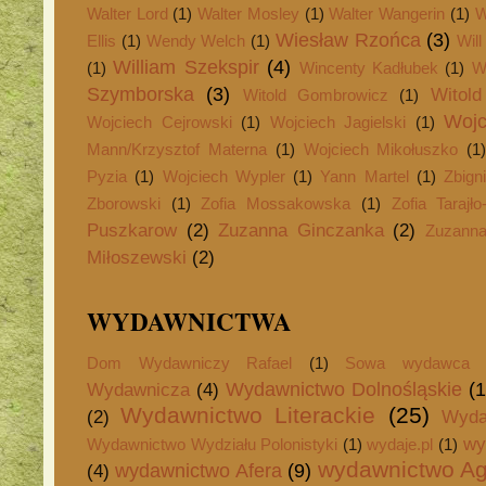
Walter Lord
(1)
Walter Mosley
(1)
Walter Wangerin
(1)
W
Wiesław Rzońca
(3)
Ellis
(1)
Wendy Welch
(1)
Will
William Szekspir
(4)
(1)
Wincenty Kadłubek
(1)
W
Szymborska
(3)
Witol
Witold Gombrowicz
(1)
Woj
Wojciech Cejrowski
(1)
Wojciech Jagielski
(1)
Mann/Krzysztof Materna
(1)
Wojciech Mikołuszko
(1
Pyzia
(1)
Wojciech Wypler
(1)
Yann Martel
(1)
Zbign
Zborowski
(1)
Zofia Mossakowska
(1)
Zofia Tarajł
Puszkarow
(2)
Zuzanna Ginczanka
(2)
Zuzanna
Miłoszewski
(2)
WYDAWNICTWA
Dom Wydawniczy Rafael
(1)
Sowa wydawca
Wydawnictwo Dolnośląskie
(1
Wydawnicza
(4)
Wydawnictwo Literackie
(25)
(2)
Wyda
wy
Wydawnictwo Wydziału Polonistyki
(1)
wydaje.pl
(1)
wydawnictwo Ag
wydawnictwo Afera
(9)
(4)