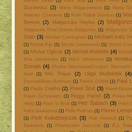
Mariusz Zielke
(1)
Mark Seal
(1)
Mark Twain
(1)
Guzowska
(2)
Marta Magaczewska
(1)
Marta Sz
Mau
Mateusz Czarnecki
(1)
Matti Yrjänä Joensuu
(1)
Małgorz
Bentow
(2)
Małgorzata Hayles
(2)
Małgorzata Ronc/Joanna Podgórska
(1)
Małgorzata S
Starr
(3)
Michael Katz Kr
Michael Cunningham
(1)
(1)
Michał Bąk
(1)
Michał Cetnarowski
(1)
Michał Cho
Michał Rusinek
(4)
Michał Ogórek
(2)
(1)
Michel
Monika
Mira Jakowienko
(1)
Mitch Winehouse
(1)
Szwaja
(4)
Monika Wasowska/Grzegorz Wasowski
Olga Rudnicka
(4)
Nils Trojan
(2)
Heat
(1)
Paul L
Paschali/Brian Robinson
(1)
Patrick DeWitt
(1)
Pavel Šrut
(3)
Paulo Coelho
(2)
(1)
Paweł Oksan
Peggy Parish
(2)
Paweł Zuchniewicz
(1)
Pekka Hil
Petr Šabach
(3)
Høeg
(1)
Peter V. Brett
(1)
Petra 
Pierre Lemai
Petra Soukupová
(1)
Philip Pullman
(1)
Piotr Kołodziejczak
(3)
(1)
Piotr Nowacki
(1)
Pi
Borkowski
(1)
Przemysław Semczuk
(1)
R.J. Pala